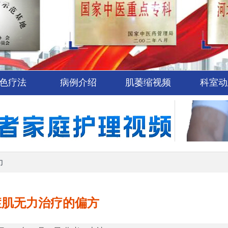
色疗法
病例介绍
肌萎缩视频
科室动
力
症肌无力治疗的偏方