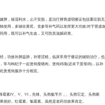
健脾，燥湿利水，止汗安胎，是治疗脾胃虚弱痿证包括重症肌无
独使用，多辅佐黄芪、党参等补气药以发挥更大功效;对于肾虚
同用，既可以补气生血，又可防其滋腻碍胃。
经，功效补脾益肺，补肾涩精，临床常用于痿证的辅助治疗，也
，常与枸杞子一起煲炖瘦猪肉、煲炖鸡项(还未下蛋母鸡)，以补
此煲煮炖服亦十分相宜。
锋霉素IV、V、VI，先锋、头孢氨苄片，、头孢它定、头孢哌
果很好。红霉素、氯霉素。虽然是老药但效果肯定。