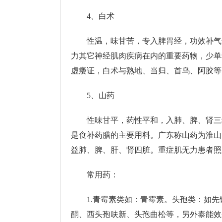
4、白术
性温，味甘苦，专入脾胃经，功效补气
力其它神经肌肉疾病在内的重要药物，少单
虚痿证，白术与熟地、当归、首乌、阿胶等
5、山药
性味甘平，药性平和，入肺、脾、肾三
是食补药膳的主要用料。广东称山药为淮山
益肺、脾、肝、肾四脏。重症肌无力患者照
常用药：
1.青霉素类如：青霉素。头孢类：如先
酮、西头孢呋新、头孢曲松等，另外泰能效