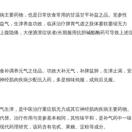
病主要药物，也是日常饮食常用的甘温甘平补益之品。党参性
益气，生津养血功效，临床治疗脾胃气虚之肢体萎软萎缩无力
上腹隐痛，大便溏泄症状者(长期服用抗胆碱酯酶药可导致上述
食补调养元气之佳品。功效大补元气，补脾益肺，生津止渴，安
神经肌肉疾病少配伍入药，多是独味炖服，或炖后兑服。
气生津，是中医治疗重症肌无力或其它神经肌肉疾病主要药物。
代替。治疗作用与党参基本相同，其性味平和，是补气药中一味
现代药理研究，该药含有皂甙、果糖、淀粉等成分。