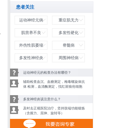
患者关注
运动神经元病
重症肌无力
血
肌营养不良
多发性硬化
外伤性肌萎缩
脊髓病
多发性神经炎
周围神经病
运动神经元的检查办法有哪些？
辅助检查血沉、血糖测定，梅毒螺旋体抗
体 检测，血清酶测定，找红斑狼疮细胞
多发神经炎该注意什么？
及时去正规医院治疗，坚持肢端功能锻炼
（含握力、屈伸、旋转等）