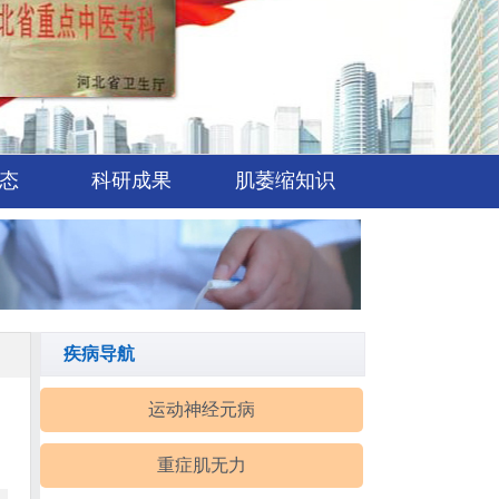
态
科研成果
肌萎缩知识
疾病导航
运动神经元病
重症肌无力