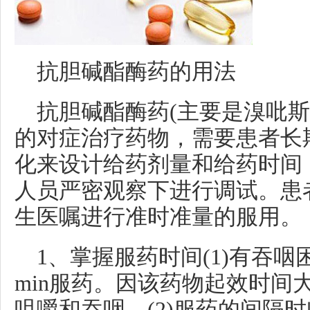
抗胆碱酯酶药的用法
抗胆碱酯酶药(主要是溴吡斯
的对症治疗药物，需要患者长
化来设计给药剂量和给药时间
人员严密观察下进行调试。患
生医嘱进行准时准量的服用。
1、掌握服药时间(1)有吞咽
min服药。因该药物起效时间大
咀嚼和吞咽。(2)服药的间隔