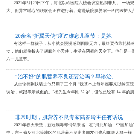
2021年5月29日下午，河北以岭医院六楼会议室热闹非凡。 一场
大、但异常暖心的联欢会正在进行着。这是该院肌萎缩一科的医护人员
20余名“折翼天使”度过难忘儿童节：是她
有这样一群孩子，从小就会慢慢感到四肢无力，最终要依靠轮椅
动，他们就像折去了翅膀的小天使，生活在阴霾的天空下。他们是一
六一儿童节。
“治不好”的肌营养不良还要治吗？早诊治、
从坐轮椅到扶墙走他只用了三个月 “我基本上每年都要来以岭医
调治，就跟串亲戚似的。”杨先生今年刚 32 岁，但他已经有 14 
非常时期，肌营养不良专家陆春玲主任有话说
2021年春天未致，新冠病毒却悄然来临，在“河北加油，中国加油
中，东三省及河北等地区的肌营养不良患者朋友们也和健康人群一样，