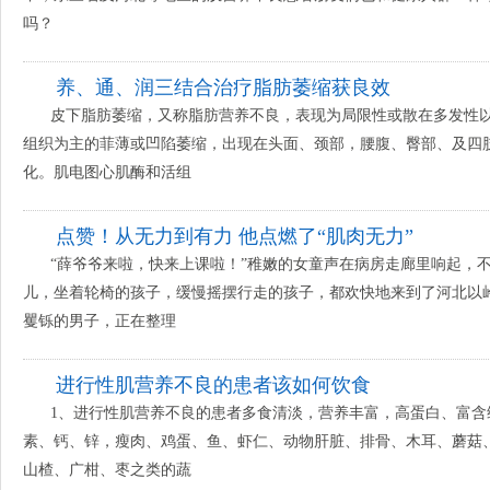
吗？
养、通、润三结合治疗脂肪萎缩获良效
皮下脂肪萎缩，又称脂肪营养不良，表现为局限性或散在多发性
组织为主的菲薄或凹陷萎缩，出现在头面、颈部，腰腹、臀部、及四
化。肌电图心肌酶和活组
点赞！从无力到有力 他点燃了“肌肉无力”
“薛爷爷来啦，快来上课啦！”稚嫩的女童声在病房走廊里响起，
儿，坐着轮椅的孩子，缓慢摇摆行走的孩子，都欢快地来到了河北以
矍铄的男子，正在整理
进行性肌营养不良的患者该如何饮食
1、进行性肌营养不良的患者多食清淡，营养丰富，高蛋白、富含
素、钙、锌，瘦肉、鸡蛋、鱼、虾仁、动物肝脏、排骨、木耳、蘑菇
山楂、广柑、枣之类的蔬