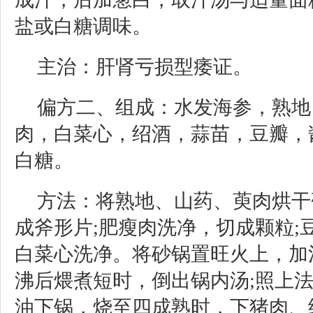
盐或白糖调味。
主治：肝肾亏损型痿证。
偏方二、组成：水发海参，熟地
肉，白菜心，绍酒，蒜苗，豆瓣，
白糖。
方法：将熟地、山药、萸肉烘干
成斧形片;肥瘦肉洗净，切成颗粒;
白菜心洗净。将砂锅置旺火上，加
沸后煨煮短时，倒出锅内汤;照上法
油下锅，烧至四成熟时，下猪肉、