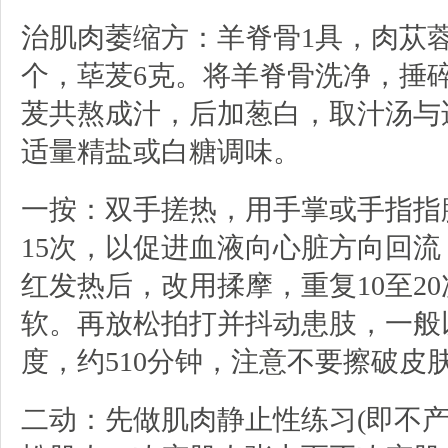
治肌肉萎缩方：羊脊骨1具，肉苁蓉
个，荜茇6克。将羊脊骨洗净，捶
茇共熬成汁，后加葱白，取汁汤与
适量精盐或白糖调味。
一按：双手搓热，用手掌或手指指
15次，以促进血液向心脏方向回
红发热后，改用揉摩，重复10至2
软。再放松拍打并抖动患肢，一般
度，约510分钟，注意不要擦破皮
二动：先做肌肉静止性练习(即不