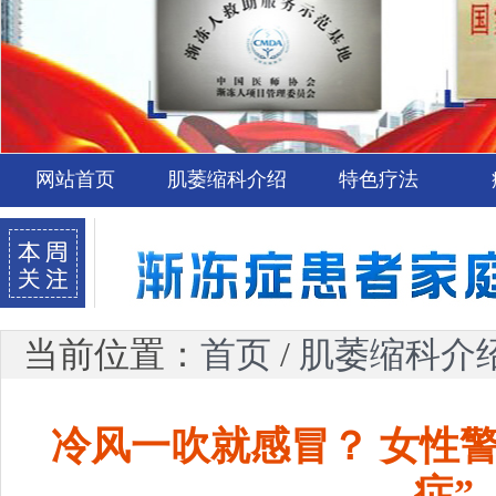
网站首页
肌萎缩科介绍
特色疗法
当前位置：
首页
/
肌萎缩科介
冷风一吹就感冒？ 女性
症”